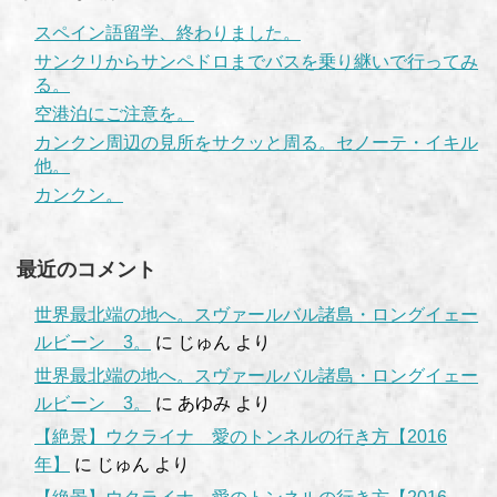
スペイン語留学、終わりました。
サンクリからサンペドロまでバスを乗り継いで行ってみ
る。
空港泊にご注意を。
カンクン周辺の見所をサクッと周る。セノーテ・イキル
他。
カンクン。
最近のコメント
世界最北端の地へ。スヴァールバル諸島・ロングイェー
ルビーン 3。
に
じゅん
より
世界最北端の地へ。スヴァールバル諸島・ロングイェー
ルビーン 3。
に
あゆみ
より
【絶景】ウクライナ 愛のトンネルの行き方【2016
年】
に
じゅん
より