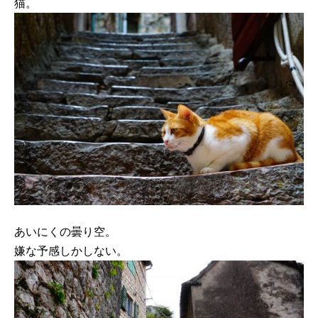
猫。
あいにくの曇り空。
嫌な予感しかしない。