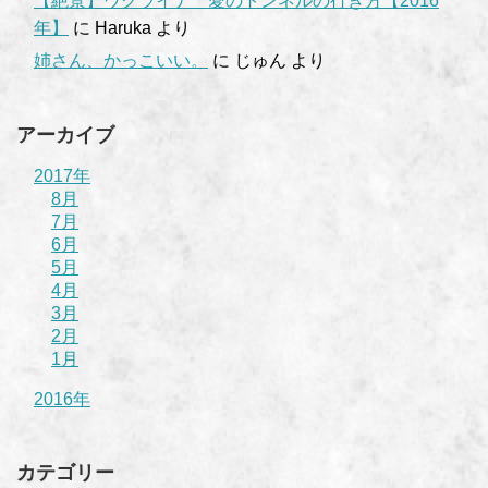
【絶景】ウクライナ 愛のトンネルの行き方【2016
年】
に
Haruka
より
姉さん、かっこいい。
に
じゅん
より
アーカイブ
2017年
8月
7月
6月
5月
4月
3月
2月
1月
2016年
カテゴリー