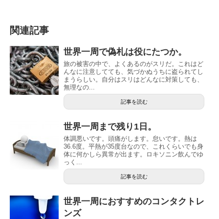
関連記事
世界一周で偽札は役にたつか。
旅の被害の中で、よくあるのがスリだ。これはど
んなに注意してても、気づかぬうちに盗られてし
まうらしい。自分はスリはどんなに対策しても、
無理なの...
記事を読む
世界一周まで残り1日。
体調悪いです。頭痛がします。怠いです。熱は
36.6度。平熱が35度台なので、これくらいでも身
体に何かしら異常が出ます。ロキソニン飲んでゆ
っく...
記事を読む
世界一周におすすめのコンタクトレ
ンズ