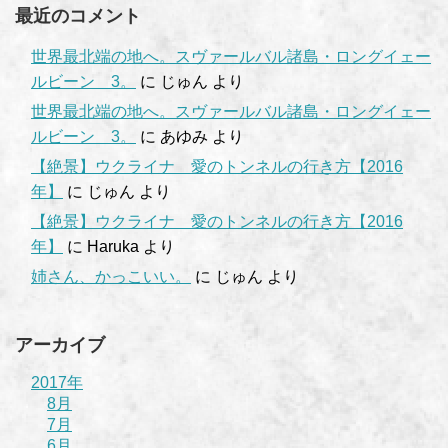
最近のコメント
世界最北端の地へ。スヴァールバル諸島・ロングイェー
ルビーン 3。
に
じゅん
より
世界最北端の地へ。スヴァールバル諸島・ロングイェー
ルビーン 3。
に
あゆみ
より
【絶景】ウクライナ 愛のトンネルの行き方【2016
年】
に
じゅん
より
【絶景】ウクライナ 愛のトンネルの行き方【2016
年】
に
Haruka
より
姉さん、かっこいい。
に
じゅん
より
アーカイブ
2017年
8月
7月
6月