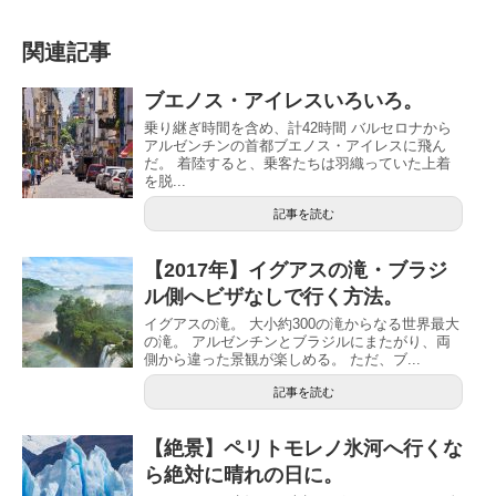
関連記事
ブエノス・アイレスいろいろ。
乗り継ぎ時間を含め、計42時間 バルセロナから
アルゼンチンの首都ブエノス・アイレスに飛ん
だ。 着陸すると、乗客たちは羽織っていた上着
を脱...
記事を読む
【2017年】イグアスの滝・ブラジ
ル側へビザなしで行く方法。
イグアスの滝。 大小約300の滝からなる世界最大
の滝。 アルゼンチンとブラジルにまたがり、両
側から違った景観が楽しめる。 ただ、ブ...
記事を読む
【絶景】ペリトモレノ氷河へ行くな
ら絶対に晴れの日に。