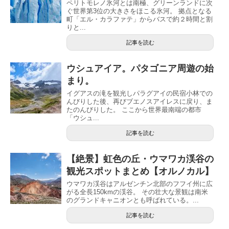
ペリトモレノ氷河とは南極、グリーンランドに次
ぐ世界第3位の大きさをほこる氷河。 拠点となる
町「エル・カラファテ」からバスで約２時間と割
りと...
記事を読む
ウシュアイア。パタゴニア周遊の始
まり。
イグアスの滝を観光しパラグアイの民宿小林での
んびりした後、再びブエノスアイレスに戻り、ま
たのんびりした。 ここから世界最南端の都市
「ウシュ...
記事を読む
【絶景】虹色の丘・ウマワカ渓谷の
観光スポットまとめ【オルノカル】
ウマワカ渓谷はアルゼンチン北部のフフイ州に広
がる全長150kmの渓谷。 その壮大な景観は南米
のグランドキャニオンとも呼ばれている。...
記事を読む