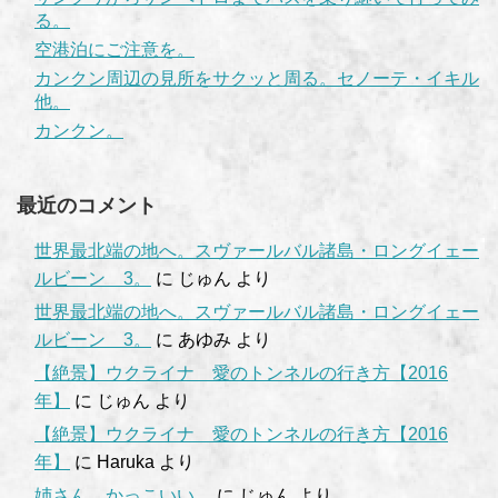
る。
空港泊にご注意を。
カンクン周辺の見所をサクッと周る。セノーテ・イキル
他。
カンクン。
最近のコメント
世界最北端の地へ。スヴァールバル諸島・ロングイェー
ルビーン 3。
に
じゅん
より
世界最北端の地へ。スヴァールバル諸島・ロングイェー
ルビーン 3。
に
あゆみ
より
【絶景】ウクライナ 愛のトンネルの行き方【2016
年】
に
じゅん
より
【絶景】ウクライナ 愛のトンネルの行き方【2016
年】
に
Haruka
より
姉さん、かっこいい。
に
じゅん
より